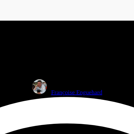
deux femmes, 
Françoise Enguehard