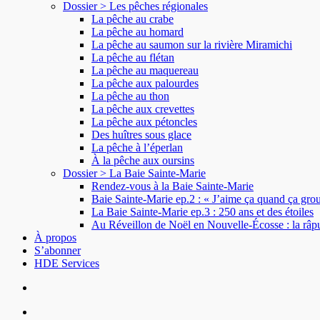
Dossier > Les pêches régionales
La pêche au crabe
La pêche au homard
La pêche au saumon sur la rivière Miramichi
La pêche au flétan
La pêche au maquereau
La pêche aux palourdes
La pêche au thon
La pêche aux crevettes
La pêche aux pétoncles
Des huîtres sous glace
La pêche à l’éperlan
À la pêche aux oursins
Dossier > La Baie Sainte-Marie
Rendez-vous à la Baie Sainte-Marie
Baie Sainte-Marie ep.2 : « J’aime ça quand ça groui
La Baie Sainte-Marie ep.3 : 250 ans et des étoiles
Au Réveillon de Noël en Nouvelle-Écosse : la râp
À propos
S’abonner
HDE Services
search
Menu