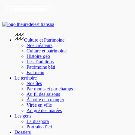
C’est
Il
Rouleaux
Skip
un
y
de
to
NOUVELLE-ÉCOSSE
AU FIL DES SAISONS
AU GRÉ DES MARÉES
jardin
a
printemps,
main
extraordinaire
de
rouleaux
content
…
la
de
et
neige
capelans
search
Menu
c’est
à
Culture et Patrimoine
à
Caraquet
Nos créateurs
Halifax
!
Culture et patrimoine
!
Histoire-géo
Les Traditions
Patrimoine bâti
Fait main
Le territoire
Nos îles
Par monts et par champs
Au fil des saisons
À boire et à manger
Virée en ville
Au gré des marées
Les gens
La diaspora
Portraits d’ici
Dossiers