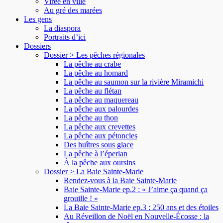
Virée en ville
Au gré des marées
Les gens
La diaspora
Portraits d’ici
Dossiers
Dossier > Les pêches régionales
La pêche au crabe
La pêche au homard
La pêche au saumon sur la rivière Miramichi
La pêche au flétan
La pêche au maquereau
La pêche aux palourdes
La pêche au thon
La pêche aux crevettes
La pêche aux pétoncles
Des huîtres sous glace
La pêche à l’éperlan
À la pêche aux oursins
Dossier > La Baie Sainte-Marie
Rendez-vous à la Baie Sainte-Marie
Baie Sainte-Marie ep.2 : « J’aime ça quand ça
grouille ! »
La Baie Sainte-Marie ep.3 : 250 ans et des étoiles
Au Réveillon de Noël en Nouvelle-Écosse : la