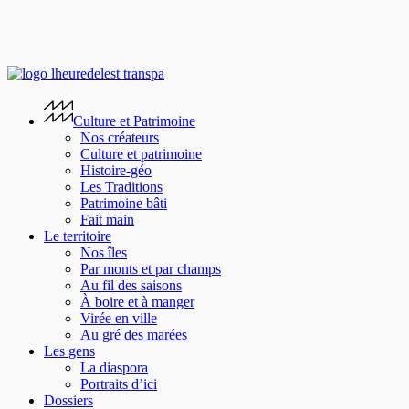
Skip
to
main
content
search
Menu
Culture et Patrimoine
Nos créateurs
Culture et patrimoine
Histoire-géo
Les Traditions
Patrimoine bâti
Fait main
Le territoire
Nos îles
Par monts et par champs
Au fil des saisons
À boire et à manger
Virée en ville
Au gré des marées
Les gens
La diaspora
Portraits d’ici
Dossiers