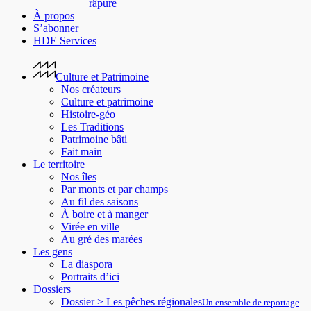
râpure
À propos
S’abonner
HDE Services
Culture et Patrimoine
Nos créateurs
Culture et patrimoine
Histoire-géo
Les Traditions
Patrimoine bâti
Fait main
Le territoire
Nos îles
Par monts et par champs
Au fil des saisons
À boire et à manger
Virée en ville
Au gré des marées
Les gens
La diaspora
Portraits d’ici
Dossiers
Dossier > Les pêches régionales
Un ensemble de reportage