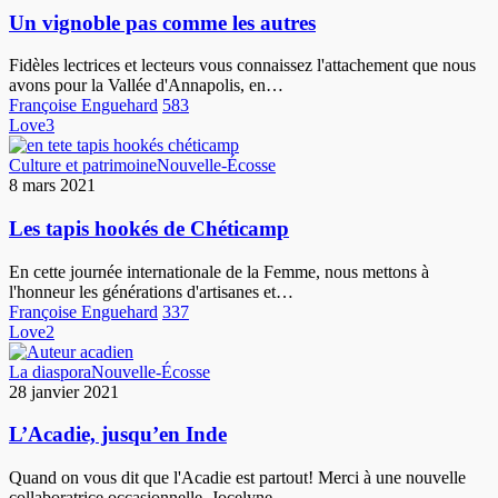
comme
Un vignoble pas comme les autres
les
autres
Fidèles lectrices et lecteurs vous connaissez l'attachement que nous
avons pour la Vallée d'Annapolis, en…
Françoise Enguehard
583
Love
3
Les
Culture et patrimoine
Nouvelle-Écosse
tapis
8 mars 2021
hookés
de
Les tapis hookés de Chéticamp
Chéticamp
En cette journée internationale de la Femme, nous mettons à
l'honneur les générations d'artisanes et…
Françoise Enguehard
337
Love
2
L’Acadie,
La diaspora
Nouvelle-Écosse
jusqu’en
28 janvier 2021
Inde
L’Acadie, jusqu’en Inde
Quand on vous dit que l'Acadie est partout! Merci à une nouvelle
collaboratrice occasionnelle, Jocelyne…