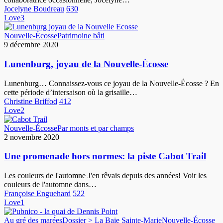
Jocelyne Boudreau
630
Love
3
Lunenburg,
Nouvelle-Écosse
Patrimoine bâti
joyau
9 décembre 2020
de
la
Lunenburg, joyau de la Nouvelle-Écosse
Nouvelle-
Écosse
Lunenburg… Connaissez-vous ce joyau de la Nouvelle-Écosse ? En
cette période d’intersaison où la grisaille…
Christine Briffod
412
Love
2
Une
Nouvelle-Écosse
Par monts et par champs
promenade
2 novembre 2020
hors
normes:
Une promenade hors normes: la piste Cabot Trail
la
piste
Les couleurs de l'automne J'en rêvais depuis des années! Voir les
Cabot
couleurs de l'automne dans…
Trail
Françoise Enguehard
522
Love
1
Pubnico,
Au gré des marées
Dossier > La Baie Sainte-Marie
Nouvelle-Écosse