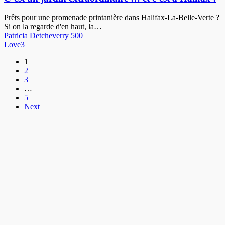
…
et
Prêts pour une promenade printanière dans Halifax-La-Belle-Verte ?
c’est
Si on la regarde d'en haut, la…
à
Patricia Detcheverry
500
Halifax
Love
3
!
1
2
3
…
5
Next