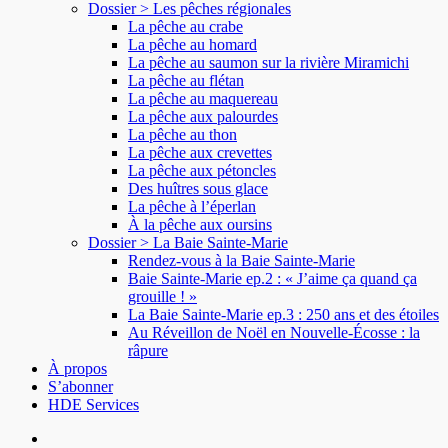
Dossier > Les pêches régionales
La pêche au crabe
La pêche au homard
La pêche au saumon sur la rivière Miramichi
La pêche au flétan
La pêche au maquereau
La pêche aux palourdes
La pêche au thon
La pêche aux crevettes
La pêche aux pétoncles
Des huîtres sous glace
La pêche à l’éperlan
À la pêche aux oursins
Dossier > La Baie Sainte-Marie
Rendez-vous à la Baie Sainte-Marie
Baie Sainte-Marie ep.2 : « J’aime ça quand ça
grouille ! »
La Baie Sainte-Marie ep.3 : 250 ans et des étoiles
Au Réveillon de Noël en Nouvelle-Écosse : la
râpure
À propos
S’abonner
HDE Services
search