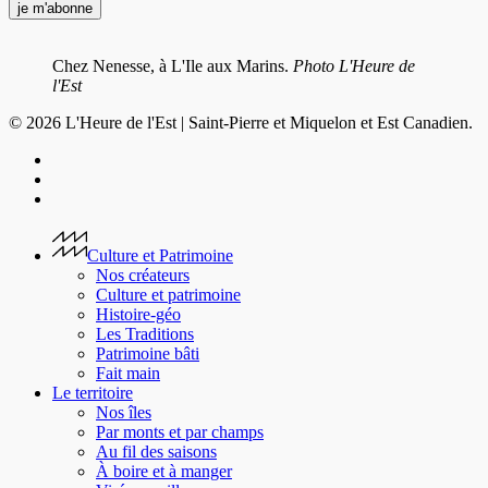
Chez Nenesse, à L'Ile aux Marins.
Photo L'Heure de
l'Est
© 2026 L'Heure de l'Est | Saint-Pierre et Miquelon et Est Canadien.
facebook
youtube
instagram
Close
Menu
Culture et Patrimoine
Nos créateurs
Culture et patrimoine
Histoire-géo
Les Traditions
Patrimoine bâti
Fait main
Le territoire
Nos îles
Par monts et par champs
Au fil des saisons
À boire et à manger