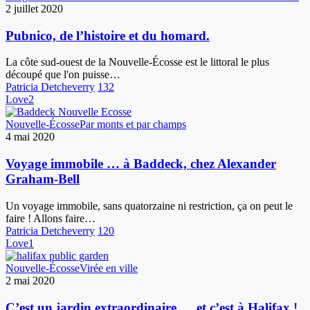
de
2 juillet 2020
l’histoire
et
Pubnico, de l’histoire et du homard.
du
homard.
La côte sud-ouest de la Nouvelle-Écosse est le littoral le plus
découpé que l'on puisse…
Patricia Detcheverry
132
Love
2
Voyage
Nouvelle-Écosse
Par monts et par champs
immobile
4 mai 2020
…
à
Voyage immobile … à Baddeck, chez Alexander
Baddeck,
Graham-Bell
chez
Alexander
Un voyage immobile, sans quatorzaine ni restriction, ça on peut le
Graham-
faire ! Allons faire…
Bell
Patricia Detcheverry
120
Love
1
C’est
Nouvelle-Écosse
Virée en ville
un
2 mai 2020
jardin
extraordinaire
C’est un jardin extraordinaire … et c’est à Halifax !