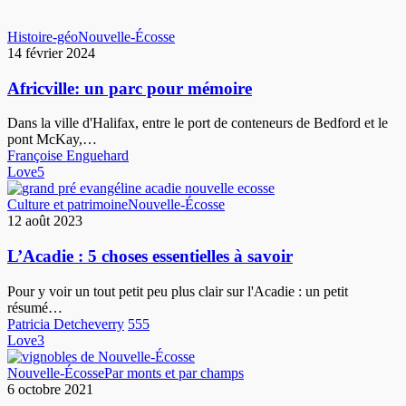
Africville:
Histoire-géo
Nouvelle-Écosse
un
14 février 2024
parc
pour
Africville: un parc pour mémoire
mémoire
Dans la ville d'Halifax, entre le port de conteneurs de Bedford et le
pont McKay,…
Françoise Enguehard
Love
5
L’Acadie
Culture et patrimoine
Nouvelle-Écosse
:
12 août 2023
5
choses
L’Acadie : 5 choses essentielles à savoir
essentielles
à
Pour y voir un tout petit peu plus clair sur l'Acadie : un petit
savoir
résumé…
Patricia Detcheverry
555
Love
3
Un
Nouvelle-Écosse
Par monts et par champs
vignoble
6 octobre 2021
pas