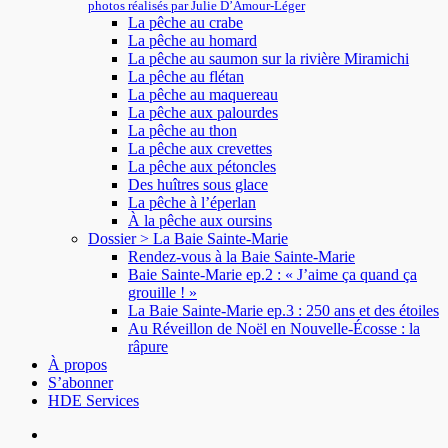
photos réalisés par Julie D’Amour-Léger
La pêche au crabe
La pêche au homard
La pêche au saumon sur la rivière Miramichi
La pêche au flétan
La pêche au maquereau
La pêche aux palourdes
La pêche au thon
La pêche aux crevettes
La pêche aux pétoncles
Des huîtres sous glace
La pêche à l’éperlan
À la pêche aux oursins
Dossier > La Baie Sainte-Marie
Rendez-vous à la Baie Sainte-Marie
Baie Sainte-Marie ep.2 : « J’aime ça quand ça
grouille ! »
La Baie Sainte-Marie ep.3 : 250 ans et des étoiles
Au Réveillon de Noël en Nouvelle-Écosse : la
râpure
À propos
S’abonner
HDE Services
facebook