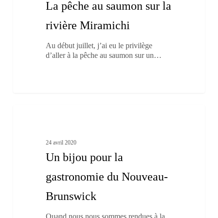
La pêche au saumon sur la
la
rivière
rivière Miramichi
Miramichi
Au début juillet, j’ai eu le privilège
d’aller à la pêche au saumon sur un…
Un
1
bijou
À boire et à manger
pour
la
24 avril 2020
gastronomie
Un bijou pour la
du
Nouveau-
gastronomie du Nouveau-
Brunswick
Brunswick
Quand nous nous sommes rendues à la