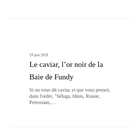
Le
1
caviar,
À boire et à manger
l’or
noir
de
19 juin 2018
la
Le caviar, l’or noir de la
Baie
de
Baie de Fundy
Fundy
Si on vous dit caviar, et que vous pensez,
dans l'ordre, "béluga, blinis, Russie,
Petrossian,…