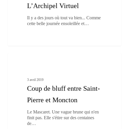
L’Archipel Virtuel
Il y a des jours où tout va bien... Comme
cette belle journée ensoleillée et…
Coup
3
de
La diaspora
bluff
entre
Saint-
3 avril 2019
Pierre
Coup de bluff entre Saint-
et
Moncton
Pierre et Moncton
Le Mascaret. Une vague brune qui n'en
finit pas. Elle s'étire sur des centaines
de…