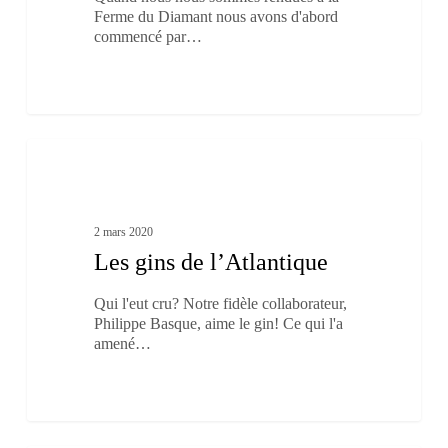
Ferme du Diamant nous avons d'abord
commencé par…
Les
1
gins
À boire et à manger
de
l’Atlantique
2 mars 2020
Les gins de l’Atlantique
Qui l'eut cru? Notre fidèle collaborateur,
Philippe Basque, aime le gin! Ce qui l'a
amené…