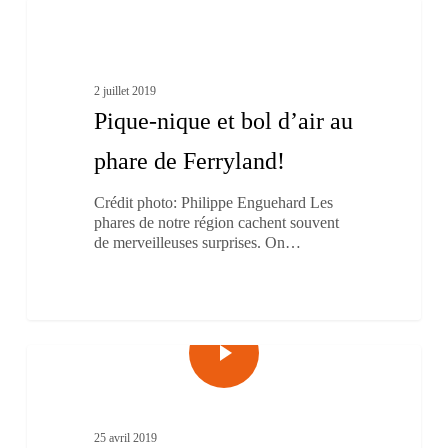
Pique-
1
nique
À boire et à manger
et
bol
d’air
2 juillet 2019
au
Pique-nique et bol d’air au
phare
de
phare de Ferryland!
Ferryland!
Crédit photo: Philippe Enguehard Les
phares de notre région cachent souvent
de merveilleuses surprises. On…
2
Îles-de-la-Madeleine
25 avril 2019