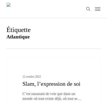
Skip
Menu
to
search
main
content
Étiquette
Atlantique
Slam,
3
l’expression
Nouveau-Brunswick
de
soi
12 octobre 2022
Slam, l’expression de soi
C’est rassurant de voir que dans un
monde où tout existe déjà, où tout se…