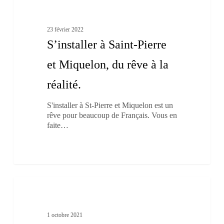
Saint-
Pierre
et
23 février 2022
Miquelon,
S’installer à Saint-Pierre
du
rêve
et Miquelon, du rêve à la
à
la
réalité.
réalité.
S'installer à St-Pierre et Miquelon est un
rêve pour beaucoup de Français. Vous en
faite…
La
2
pêche
Dossier > Les pêches régionales
au
saumon
1 octobre 2021
sur