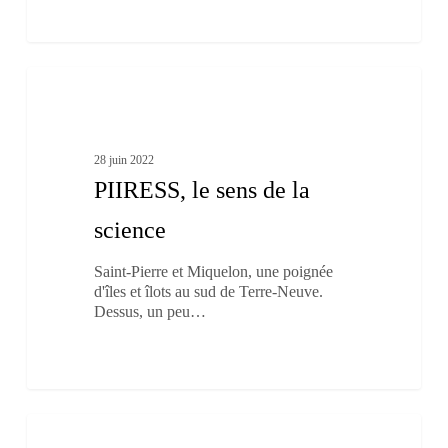
PIIRESS,
2
le
Nos îles
sens
de
la
28 juin 2022
science
PIIRESS, le sens de la
science
Saint-Pierre et Miquelon, une poignée
d'îles et îlots au sud de Terre-Neuve.
Dessus, un peu…
S’installer
20
à
Nos îles