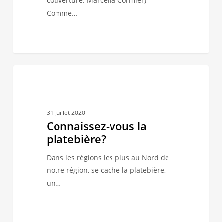
couverture: Marcella Cormier)
Comme…
Connaissez-
1
LES TRADITIONS
vous
la
platebière?
31 juillet 2020
Connaissez-vous la
platebière?
Dans les régions les plus au Nord de
notre région, se cache la platebière,
un…