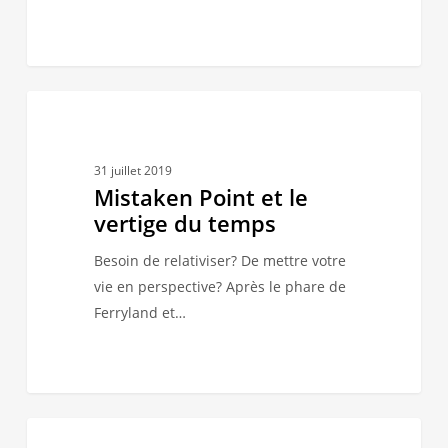
Mistaken
1
AU GRÉ DES MARÉES
Point
et
31 juillet 2019
le
Mistaken Point et le
vertige
vertige du temps
du
temps
Besoin de relativiser? De mettre votre
vie en perspective? Après le phare de
Ferryland et…
Pique-
1