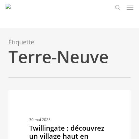
Men
Skip
to
search
main
content
Étiquette
Terre-Neuve
Twillingate
1
TERRE-NEUVE ET LABRADOR
:
découvrez
un
30 mai 2023
village
Twillingate : découvrez
haut
un village haut en