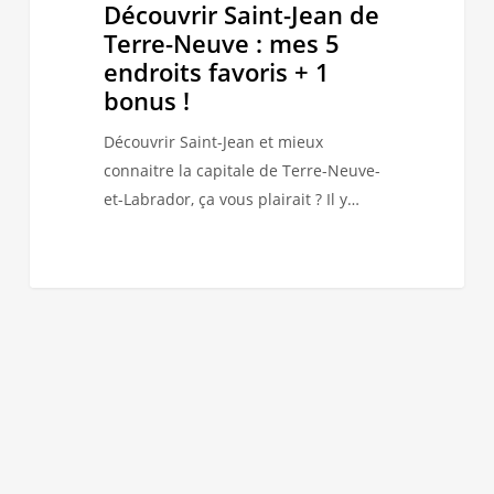
Terre-
Découvrir Saint-Jean de
Neuve
Terre-Neuve : mes 5
:
endroits favoris + 1
mes
bonus !
5
Découvrir Saint-Jean et mieux
endroits
connaitre la capitale de Terre-Neuve-
favoris
et-Labrador, ça vous plairait ? Il y…
+
1
bonus
!