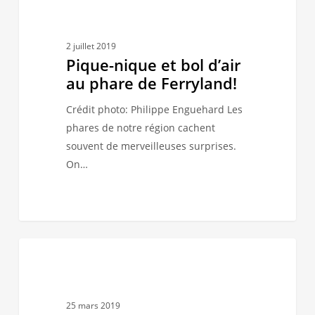
À BOIRE ET À MANGER
nique
et
bol
2 juillet 2019
d’air
Pique-nique et bol d’air
au
au phare de Ferryland!
phare
Crédit photo: Philippe Enguehard Les
de
phares de notre région cachent
Ferryland!
souvent de merveilleuses surprises.
On…
Découvrir
2
TERRE-NEUVE ET LABRADOR
Saint-
Jean
de
25 mars 2019