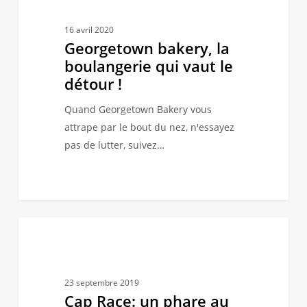
la
boulangerie
16 avril 2020
qui
Georgetown bakery, la
vaut
boulangerie qui vaut le
le
détour !
détour
Quand Georgetown Bakery vous
!
attrape par le bout du nez, n'essayez
pas de lutter, suivez…
Cap
2
HISTOIRE-GÉO
Race:
un
phare
23 septembre 2019
au
Cap Race: un phare au