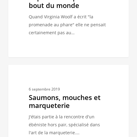
bout
bout du monde
du
Quand Virginia Woolf a écrit "la
monde
promenade au phare" elle ne pensait
certainement pas au…
Saumons,
0
NOS CRÉATEURS
mouches
et
6 septembre 2019
marqueterie
Saumons, mouches et
marqueterie
J'étais partie à la rencontre d'un
ébéniste hors pair, spécialisé dans
l'art de la marqueterie.…