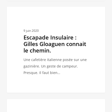
Escapade
1
NOS ÎLES
Insulaire
:
Gilles
9 juin 2020
Gloaguen
Escapade Insulaire :
connait
Gilles Gloaguen connait
le
le chemin.
chemin.
Une cafetière italienne posée sur une
gazinière. Un geste de campeur.
Presque. Il faut bien…
Georgetown
1
À BOIRE ET À MANGER
bakery,