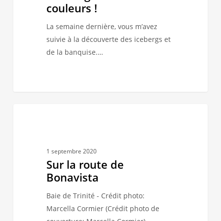
en
couleurs !
couleurs
La semaine dernière, vous m’avez
!
suivie à la découverte des icebergs et
de la banquise.…
Sur
2
AU GRÉ DES MARÉES
la
route
de
1 septembre 2020
Bonavista
Sur la route de
Bonavista
Baie de Trinité - Crédit photo:
Marcella Cormier (Crédit photo de