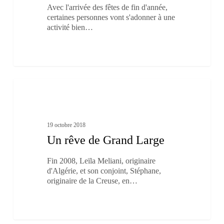
Avec l'arrivée des fêtes de fin d'année,
certaines personnes vont s'adonner à une
activité bien…
Un
1
rêve
À boire et à manger
de
Grand
Large
19 octobre 2018
Un rêve de Grand Large
Fin 2008, Leïla Meliani, originaire
d'Algérie, et son conjoint, Stéphane,
originaire de la Creuse, en…