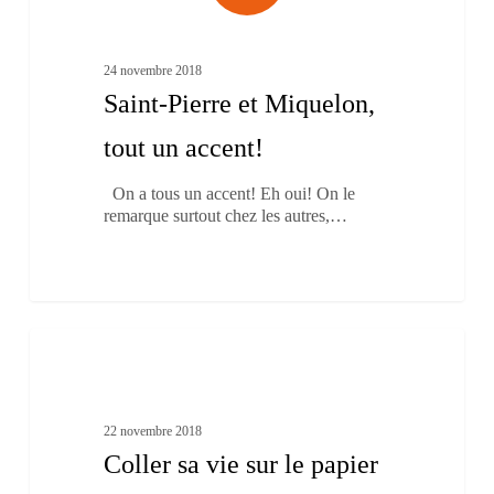
Les Traditions
24 novembre 2018
Saint-Pierre et Miquelon,
tout un accent!
On a tous un accent! Eh oui! On le
remarque surtout chez les autres,…
Coller
2
sa
Fait main
vie
sur
le
22 novembre 2018
papier
Coller sa vie sur le papier