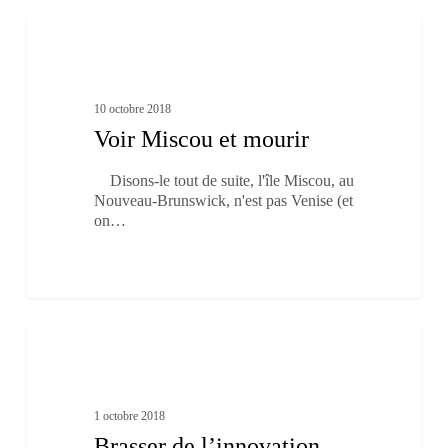
Voir
0
Miscou
Culture et patrimoine
et
mourir
10 octobre 2018
Voir Miscou et mourir
Disons-le tout de suite, l'île Miscou, au
Nouveau-Brunswick, n'est pas Venise (et
on…
Brasser
2
de
À boire et à manger
l’innovation
1 octobre 2018
Brasser de l’innovation