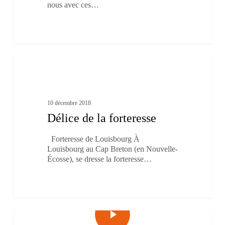
nous avec ces…
Délice
1
de
À boire et à manger
la
forteresse
10 décembre 2018
Délice de la forteresse
Forteresse de Louisbourg À
Louisbourg au Cap Breton (en Nouvelle-
Écosse), se dresse la forteresse…
0