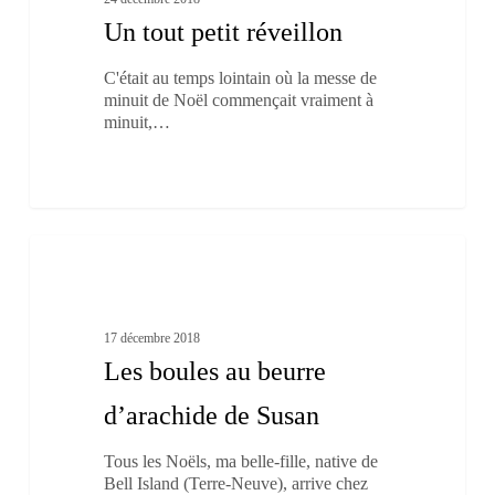
Un tout petit réveillon
C'était au temps lointain où la messe de
minuit de Noël commençait vraiment à
minuit,…
Les
2
boules
Nos recettes régionales
au
beurre
d’arachide
17 décembre 2018
de
Les boules au beurre
Susan
d’arachide de Susan
Tous les Noëls, ma belle-fille, native de
Bell Island (Terre-Neuve), arrive chez