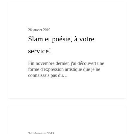
Slam
0
et
Culture et patrimoine
poésie,
à
votre
26 janvier 2019
service!
Slam et poésie, à votre
service!
Fin novembre dernier, j'ai découvert une
forme d'expression artistique que je ne
connaissais pas du…
Un
0
tout
Les Traditions
petit
réveillon
24 décembre 2018