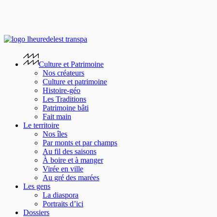
Skip
to
main
content
search
Menu
Culture et Patrimoine
Nos créateurs
Culture et patrimoine
Histoire-géo
Les Traditions
Patrimoine bâti
Fait main
Le territoire
Nos îles
Par monts et par champs
Au fil des saisons
À boire et à manger
Virée en ville
Au gré des marées
Les gens
La diaspora
Portraits d’ici
Dossiers