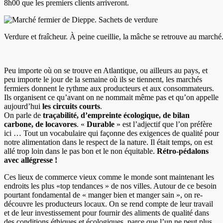
8h00 que les premiers clients arriveront.
Verdure et fraîcheur. À peine cueillie, la mâche se retrouve au marc
Peu importe où on se trouve en Atlantique, ou ailleurs au pays, et
peu importe le jour de la semaine où ils se tiennent, les marchés
fermiers donnent le rythme aux producteurs et aux consommateurs.
Ils organisent ce qu’avant on ne nommait même pas et qu’on appelle
aujourd’hui
les circuits courts
.
On parle de
traçabilité, d’empreinte écologique, de bilan
carbone, de locavores
. «
Durable
» est l’adjectif que l’on préfère
ici … Tout un vocabulaire qui façonne des exigences de qualité pour
notre alimentation dans le respect de la nature. Il était temps, on est
allé trop loin dans le pas bon et le non équitable.
Rétro-pédalons
avec allégresse !
Ces lieux de commerce vieux comme le monde sont maintenant les
endroits les plus «top tendances » de nos villes. Autour de ce besoin
pourtant fondamental de « manger bien et manger sain », on re-
découvre les producteurs locaux. On se rend compte de leur travail
et de leur investissement pour fournir des aliments de qualité dans
des conditions éthiques et écologiques, parce que l’un ne peut plus