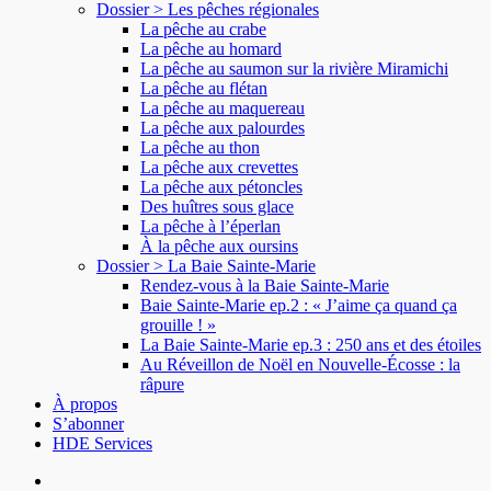
Dossier > Les pêches régionales
La pêche au crabe
La pêche au homard
La pêche au saumon sur la rivière Miramichi
La pêche au flétan
La pêche au maquereau
La pêche aux palourdes
La pêche au thon
La pêche aux crevettes
La pêche aux pétoncles
Des huîtres sous glace
La pêche à l’éperlan
À la pêche aux oursins
Dossier > La Baie Sainte-Marie
Rendez-vous à la Baie Sainte-Marie
Baie Sainte-Marie ep.2 : « J’aime ça quand ça
grouille ! »
La Baie Sainte-Marie ep.3 : 250 ans et des étoiles
Au Réveillon de Noël en Nouvelle-Écosse : la
râpure
À propos
S’abonner
HDE Services
search