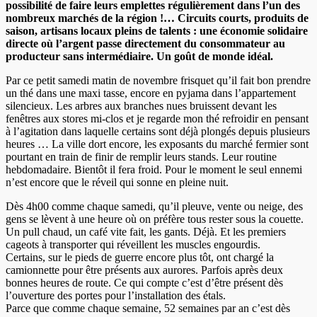
possibilité de faire leurs emplettes régulièrement dans l’un des
nombreux marchés de la région !… Circuits courts, produits de
saison, artisans locaux pleins de talents : une économie solidaire
directe où l’argent passe directement du consommateur au
producteur sans intermédiaire. Un goût de monde idéal.
Par ce petit samedi matin de novembre frisquet qu’il fait bon prendre
un thé dans une maxi tasse, encore en pyjama dans l’appartement
silencieux. Les arbres aux branches nues bruissent devant les
fenêtres aux stores mi-clos et je regarde mon thé refroidir en pensant
à l’agitation dans laquelle certains sont déjà plongés depuis plusieurs
heures … La ville dort encore, les exposants du marché fermier sont
pourtant en train de finir de remplir leurs stands. Leur routine
hebdomadaire. Bientôt il fera froid. Pour le moment le seul ennemi
n’est encore que le réveil qui sonne en pleine nuit.
Dès 4h00 comme chaque samedi, qu’il pleuve, vente ou neige, des
gens se lèvent à une heure où on préfère tous rester sous la couette.
Un pull chaud, un café vite fait, les gants. Déjà. Et les premiers
cageots à transporter qui réveillent les muscles engourdis.
Certains, sur le pieds de guerre encore plus tôt, ont chargé la
camionnette pour être présents aux aurores. Parfois après deux
bonnes heures de route. Ce qui compte c’est d’être présent dès
l’ouverture des portes pour l’installation des étals.
Parce que comme chaque semaine, 52 semaines par an c’est dès