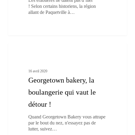
​Les érablières ne datent pas d’hier
! Selon certains historiens, la région
allant de Paquetville à…
Georgetown
1
bakery,
À boire et à manger
la
boulangerie
qui
16 avril 2020
vaut
Georgetown bakery, la
le
détour
boulangerie qui vaut le
!
détour !
Quand Georgetown Bakery vous attrape
par le bout du nez, n'essayez pas de
lutter, suivez…