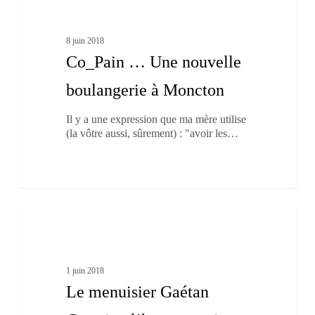
Une
nouvelle
boulangerie
8 juin 2018
à
Co_Pain … Une nouvelle
Moncton
boulangerie à Moncton
Il y a une expression que ma mère utilise
(la vôtre aussi, sûrement) : "avoir les…
Le
0
menuisier
Les Traditions
Gaétan
Cormier,
l’homme
1 juin 2018
qui
Le menuisier Gaétan
rayonne