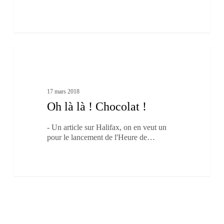
Oh
1
là
À boire et à manger
là
!
Chocolat
17 mars 2018
!
Oh là là ! Chocolat !
- Un article sur Halifax, on en veut un
pour le lancement de l'Heure de…