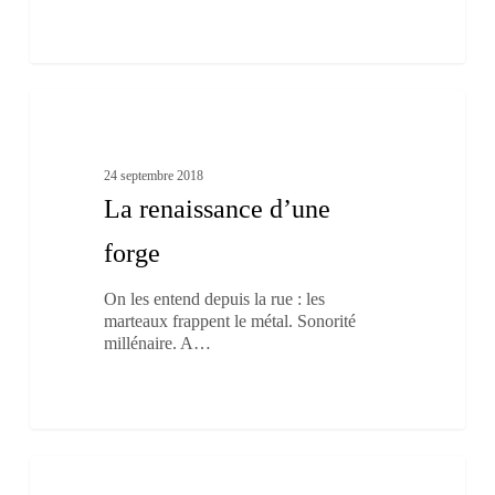
La
0
renaissance
Les Traditions
d’une
forge
24 septembre 2018
La renaissance d’une
forge
On les entend depuis la rue : les
marteaux frappent le métal. Sonorité
millénaire. A…
Co_Pain
1
…
Nouveau-Brunswick