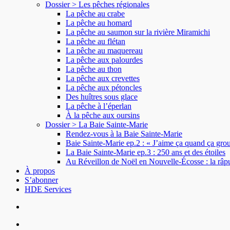
Dossier > Les pêches régionales
La pêche au crabe
La pêche au homard
La pêche au saumon sur la rivière Miramichi
La pêche au flétan
La pêche au maquereau
La pêche aux palourdes
La pêche au thon
La pêche aux crevettes
La pêche aux pétoncles
Des huîtres sous glace
La pêche à l’éperlan
À la pêche aux oursins
Dossier > La Baie Sainte-Marie
Rendez-vous à la Baie Sainte-Marie
Baie Sainte-Marie ep.2 : « J’aime ça quand ça groui
La Baie Sainte-Marie ep.3 : 250 ans et des étoiles
Au Réveillon de Noël en Nouvelle-Écosse : la râp
À propos
S’abonner
HDE Services
search
Menu