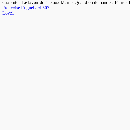
pour
Graphite - Le lavoir de l'île aux Marins Quand on demande à Patrick 
l’image!
Françoise Enguehard
507
Love
1