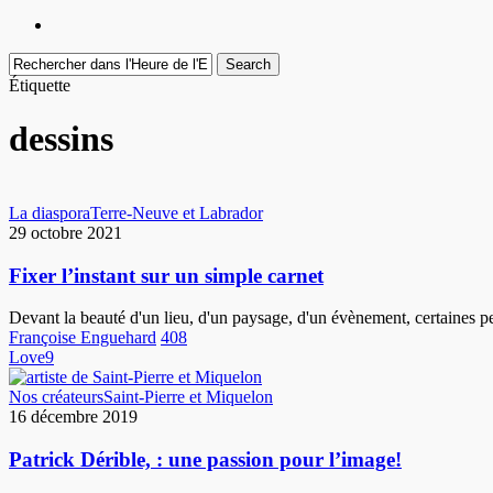
facebook
youtube
instagram
Search
Close
Étiquette
Search
dessins
Fixer
La diaspora
Terre-Neuve et Labrador
l’instant
29 octobre 2021
sur
un
Fixer l’instant sur un simple carnet
simple
carnet
Devant la beauté d'un lieu, d'un paysage, d'un évènement, certaines p
Françoise Enguehard
408
Love
9
Patrick
Nos créateurs
Saint-Pierre et Miquelon
Dérible,
16 décembre 2019
:
une
Patrick Dérible, : une passion pour l’image!
passion