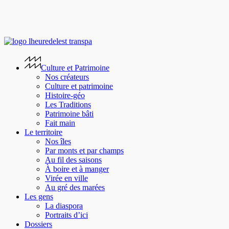
Skip
to
main
content
search
Menu
Culture et Patrimoine
Nos créateurs
Culture et patrimoine
Histoire-géo
Les Traditions
Patrimoine bâti
Fait main
Le territoire
Nos îles
Par monts et par champs
Au fil des saisons
À boire et à manger
Virée en ville
Au gré des marées
Les gens
La diaspora
Portraits d’ici
Dossiers