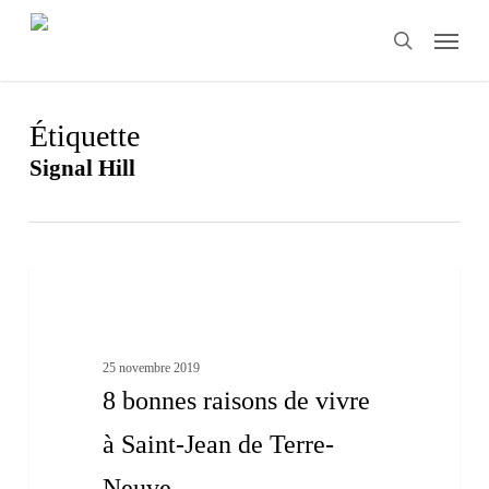
Skip
Menu
to
search
main
content
Étiquette
Signal Hill
8
3
bonnes
Terre-Neuve et Labrador
raisons
de
vivre
25 novembre 2019
à
8 bonnes raisons de vivre
Saint-
Jean
à Saint-Jean de Terre-
de
Terre-
Neuve