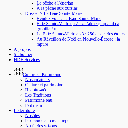
La pêche à l’éperlan
À la pêche aux oursins
Dossier > La Baie Sainte-Marie
Rendez-vous à la Baie Sainte-Marie
Baie Sainte-Marie ep.2 : « J’aime ça quand ça
grouille ! »
La Baie Sainte-Marie ep.3 : 250 ans et des étoiles
Au Réveillon de Noël en Nouvelle-Écosse : la
râpure
À propos
S’abonner
HDE Services
Culture et Patrimoine
Nos créateurs
Culture et patrimoine
Histoire-géo
Les Traditions
Patrimoine bâti
Fait main
Le territoire
Nos îles
Par monts et par champs
Au fil des saisons