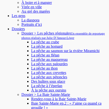
À boire et à manger
Virée en ville
Au gré des marées
Les gens
La diaspora
Portraits d’ici
Dossiers
Dossier > Les pêches régionales
Un ensemble de reportage
photos réalisés par Julie D’Amour-Léger
La pêche au crabe
La pêche au homard
La pêche au saumon sur la rivière Miramichi
La pêche au flétan
La pêche au maquereau
La pêche aux palourdes
La pêche au thon
La pêche aux crevettes
La pêche aux pétoncles
Des huîtres sous glace
La pêche à l’éperlan
À la pêche aux oursins
Dossier > La Baie Sainte-Marie
Rendez-vous à la Baie Sainte-Marie
Baie Sainte-Marie ep.2 : « J’aime ça quand ça
grouille ! »