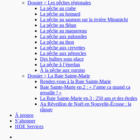
Dossier > Les pêches régionales
La pêche au crabe
La pêche au homard
La pêche au saumon sur la rivière Miramichi
La pêche au flétan
La pêche au maquereau
La pêche aux palourdes
La pêche au thon
La pêche aux crevettes
La pêche aux pétoncles
Des huîtres sous glace
La pêche à l’éperlan
À la pêche aux oursins
Dossier > La Baie Sainte-Marie
Rendez-vous à la Baie Sainte-Marie
Baie Sainte-Marie ep.2 : « J’aime ça quand ça
grouille ! »
La Baie Sainte-Marie ep.3 : 250 ans et des étoiles
Au Réveillon de Noël en Nouvelle-Écosse : la
râpure
À propos
S’abonner
HDE Services
search