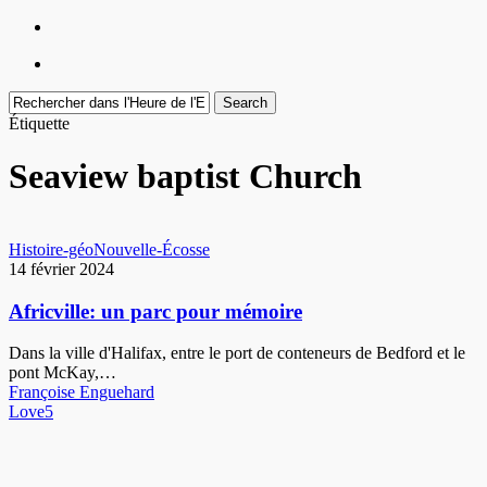
Menu
facebook
youtube
instagram
Search
Close
Étiquette
Search
Seaview baptist Church
Africville:
Histoire-géo
Nouvelle-Écosse
un
14 février 2024
parc
pour
Africville: un parc pour mémoire
mémoire
Dans la ville d'Halifax, entre le port de conteneurs de Bedford et le
pont McKay,…
Françoise Enguehard
Love
5