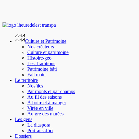
Skip
to
main
content
search
Menu
Culture et Patrimoine
Nos créateurs
Culture et patrimoine
Histoire-géo
Les Traditions
Patrimoine bâti
Fait main
Le territoire
Nos îles
Par monts et par champs
Au fil des saisons
À boire et à manger
Virée en ville
Au gré des marées
Les gens
La diaspora
Portraits d’ici
Dossiers