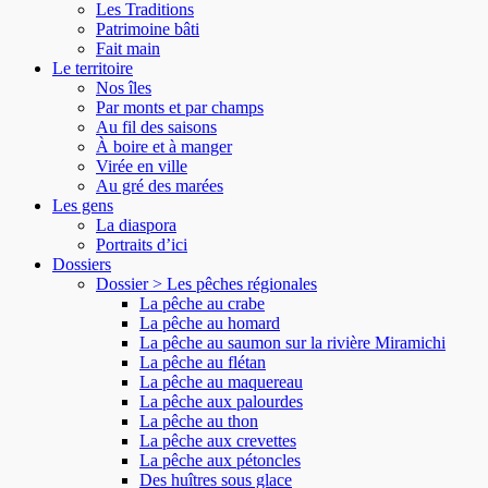
Les Traditions
Patrimoine bâti
Fait main
Le territoire
Nos îles
Par monts et par champs
Au fil des saisons
À boire et à manger
Virée en ville
Au gré des marées
Les gens
La diaspora
Portraits d’ici
Dossiers
Dossier > Les pêches régionales
La pêche au crabe
La pêche au homard
La pêche au saumon sur la rivière Miramichi
La pêche au flétan
La pêche au maquereau
La pêche aux palourdes
La pêche au thon
La pêche aux crevettes
La pêche aux pétoncles
Des huîtres sous glace