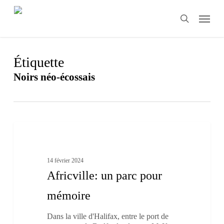
Skip
Menu
to
search
main
content
Étiquette
Noirs néo-écossais
Africville:
5
un
Histoire-géo
parc
pour
14 février 2024
mémoire
Africville: un parc pour
mémoire
Dans la ville d'Halifax, entre le port de