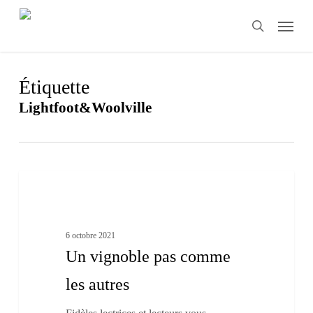
Skip
Menu
to
search
main
content
Étiquette
Lightfoot&Woolville
Un
3
vignoble
Nouvelle-Écosse
pas
comme
les
6 octobre 2021
autres
Un vignoble pas comme
les autres