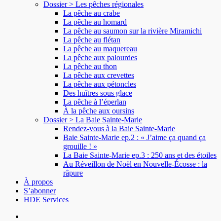
Dossier > Les pêches régionales
La pêche au crabe
La pêche au homard
La pêche au saumon sur la rivière Miramichi
La pêche au flétan
La pêche au maquereau
La pêche aux palourdes
La pêche au thon
La pêche aux crevettes
La pêche aux pétoncles
Des huîtres sous glace
La pêche à l’éperlan
À la pêche aux oursins
Dossier > La Baie Sainte-Marie
Rendez-vous à la Baie Sainte-Marie
Baie Sainte-Marie ep.2 : « J’aime ça quand ça
grouille ! »
La Baie Sainte-Marie ep.3 : 250 ans et des étoiles
Au Réveillon de Noël en Nouvelle-Écosse : la
râpure
À propos
S’abonner
HDE Services
search