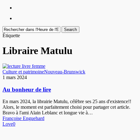
Menu
facebook
youtube
instagram
Search
Close
Étiquette
Search
Libraire Matulu
Au
Culture et patrimoine
Nouveau-Brunswick
bonheur
1 mars 2024
de
lire
Au bonheur de lire
En mars 2024, la librairie Matulu, célèbre ses 25 ans d'existence!!
Alors, le moment est parfaitement choisi pour partager cet article.
Bravo à l'ami Alain Leblanc et longue vie à…
Françoise Enguehard
Love
0