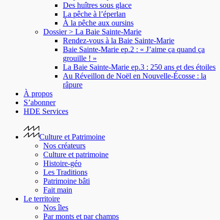
Des huîtres sous glace
La pêche à l’éperlan
À la pêche aux oursins
Dossier > La Baie Sainte-Marie
Rendez-vous à la Baie Sainte-Marie
Baie Sainte-Marie ep.2 : « J’aime ça quand ça
grouille ! »
La Baie Sainte-Marie ep.3 : 250 ans et des étoiles
Au Réveillon de Noël en Nouvelle-Écosse : la
râpure
À propos
S’abonner
HDE Services
Culture et Patrimoine
Nos créateurs
Culture et patrimoine
Histoire-géo
Les Traditions
Patrimoine bâti
Fait main
Le territoire
Nos îles
Par monts et par champs