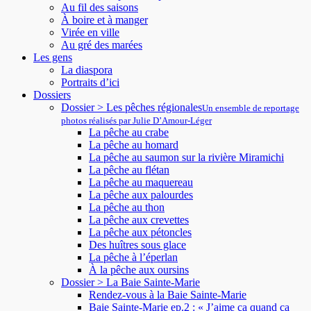
Au fil des saisons
À boire et à manger
Virée en ville
Au gré des marées
Les gens
La diaspora
Portraits d’ici
Dossiers
Dossier > Les pêches régionales
Un ensemble de reportage
photos réalisés par Julie D’Amour-Léger
La pêche au crabe
La pêche au homard
La pêche au saumon sur la rivière Miramichi
La pêche au flétan
La pêche au maquereau
La pêche aux palourdes
La pêche au thon
La pêche aux crevettes
La pêche aux pétoncles
Des huîtres sous glace
La pêche à l’éperlan
À la pêche aux oursins
Dossier > La Baie Sainte-Marie
Rendez-vous à la Baie Sainte-Marie
Baie Sainte-Marie ep.2 : « J’aime ça quand ça