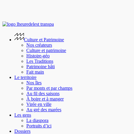
Skip
to
main
content
search
Menu
Culture et Patrimoine
Nos créateurs
Culture et patrimoine
Histoire-géo
Les Traditions
Patrimoine bâti
Fait main
Le territoire
Nos îles
Par monts et par champs
Au fil des saisons
À boire et à manger
Virée en ville
Au gré des marées
Les gens
La diaspora
Portraits d’ici
Dossiers