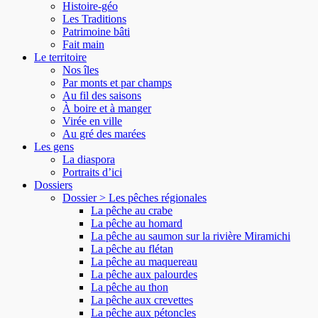
Histoire-géo
Les Traditions
Patrimoine bâti
Fait main
Le territoire
Nos îles
Par monts et par champs
Au fil des saisons
À boire et à manger
Virée en ville
Au gré des marées
Les gens
La diaspora
Portraits d’ici
Dossiers
Dossier > Les pêches régionales
La pêche au crabe
La pêche au homard
La pêche au saumon sur la rivière Miramichi
La pêche au flétan
La pêche au maquereau
La pêche aux palourdes
La pêche au thon
La pêche aux crevettes
La pêche aux pétoncles