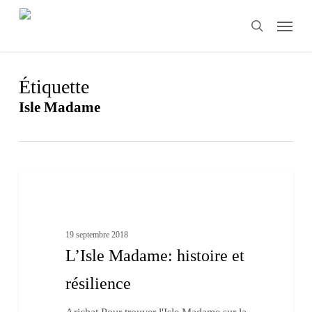
Skip
Menu
to
search
main
content
Étiquette
Isle Madame
L’Isle
1
Madame:
Nos îles
histoire
et
résilience
19 septembre 2018
L’Isle Madame: histoire et
résilience