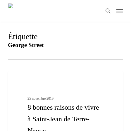
Skip
Menu
to
search
main
content
Étiquette
George Street
8
3
bonnes
Terre-Neuve et Labrador
raisons
de
vivre
25 novembre 2019
à
8 bonnes raisons de vivre
Saint-
Jean
à Saint-Jean de Terre-
de
Terre-
Neuve