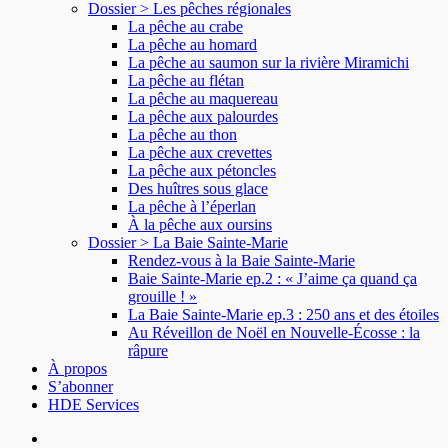
Dossier > Les pêches régionales
La pêche au crabe
La pêche au homard
La pêche au saumon sur la rivière Miramichi
La pêche au flétan
La pêche au maquereau
La pêche aux palourdes
La pêche au thon
La pêche aux crevettes
La pêche aux pétoncles
Des huîtres sous glace
La pêche à l’éperlan
À la pêche aux oursins
Dossier > La Baie Sainte-Marie
Rendez-vous à la Baie Sainte-Marie
Baie Sainte-Marie ep.2 : « J’aime ça quand ça
grouille ! »
La Baie Sainte-Marie ep.3 : 250 ans et des étoiles
Au Réveillon de Noël en Nouvelle-Écosse : la
râpure
À propos
S’abonner
HDE Services
search