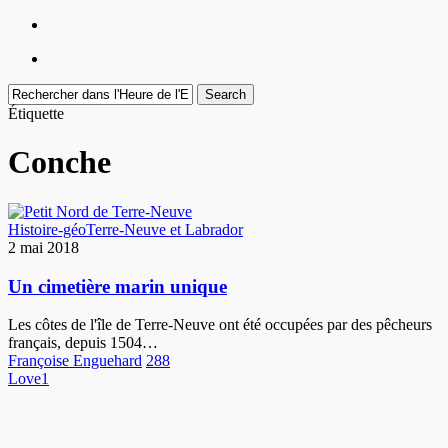
Menu
facebook
youtube
instagram
Search
Close
Étiquette
Search
Conche
Un
Histoire-géo
Terre-Neuve et Labrador
cimetière
2 mai 2018
marin
unique
Un cimetière marin unique
Les côtes de l'île de Terre-Neuve ont été occupées par des pêcheurs
français, depuis 1504…
Françoise Enguehard
288
Love
1