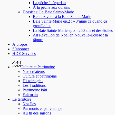
La pêche à l’éperlan
À la pêche aux oursins
Dossier > La Baie Sainte-Marie
Rendez-vous à la Baie Sainte-Marie
Baie Sainte-Marie ep.2 : « J’aime ça quand ça
grouille ! »
La Baie Sainte-Marie ep.3 : 250 ans et des étoiles
Au Réveillon de Noël en Nouvelle-Écosse : la
râpure
À propos
S’abonner
HDE Services
Culture et Patrimoine
Nos créateurs
Culture et patrimoine
Histoire-géo
Les Traditions
Patrimoine bâti
Fait main
Le territoire
Nos îles
Par monts et par champs
Au fil des saisons