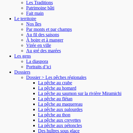
Les Traditions
Patrimoine bâti
Fait main
Le territoire
Nos îles
Par monts et par champs
Au fil des saisons
À boire et à manger
Virée en ville
Au gré des marées
Les gens
La diaspora
Portraits d’ici
Dossiers
Dossier > Les pêches régionales
La pêche au crabe
La pêche au homard
La pêche au saumon sur la rivière Miramichi
La pêche au flétan
La pêche au maquereau
La pêche aux palourdes
La pêche au thon
La pêche aux crevettes
La pêche aux pétoncles
Des huîtres sous glace