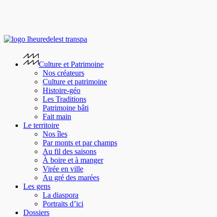
Skip
to
main
content
search
Menu
Culture et Patrimoine
Nos créateurs
Culture et patrimoine
Histoire-géo
Les Traditions
Patrimoine bâti
Fait main
Le territoire
Nos îles
Par monts et par champs
Au fil des saisons
À boire et à manger
Virée en ville
Au gré des marées
Les gens
La diaspora
Portraits d’ici
Dossiers