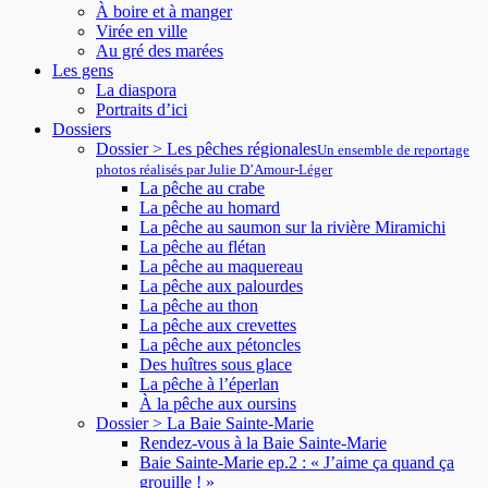
À boire et à manger
Virée en ville
Au gré des marées
Les gens
La diaspora
Portraits d’ici
Dossiers
Dossier > Les pêches régionales
Un ensemble de reportage
photos réalisés par Julie D’Amour-Léger
La pêche au crabe
La pêche au homard
La pêche au saumon sur la rivière Miramichi
La pêche au flétan
La pêche au maquereau
La pêche aux palourdes
La pêche au thon
La pêche aux crevettes
La pêche aux pétoncles
Des huîtres sous glace
La pêche à l’éperlan
À la pêche aux oursins
Dossier > La Baie Sainte-Marie
Rendez-vous à la Baie Sainte-Marie
Baie Sainte-Marie ep.2 : « J’aime ça quand ça
grouille ! »