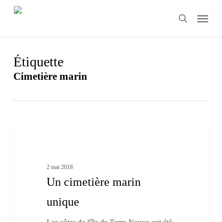
Skip
Menu
to
search
main
content
Étiquette
Cimetière marin
Un
1
cimetière
Histoire-géo
marin
unique
2 mai 2018
Un cimetière marin
unique