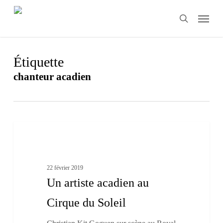
Skip
Menu
to
search
main
content
Étiquette
chanteur acadien
Un
1
artiste
Nouveau-Brunswick
acadien
au
Cirque
22 février 2019
du
Un artiste acadien au
Soleil
Cirque du Soleil