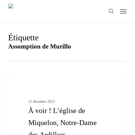
Skip
Menu
to
search
main
content
Étiquette
Assomption de Murillo
À
2
voir
Patrimoine bâti
!
L’église
de
22 décembre 2023
Miquelon,
À voir ! L’église de
Notre-
Dame
Miquelon, Notre-Dame
des
Ardillers
des Ardillers