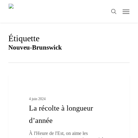
Skip
Menu
to
search
main
content
Étiquette
Nouveu-Brunswick
La
1
récolte
Au fil des saisons
à
longueur
4 juin 2024
d’année
La récolte à longueur
d’année
À l'Heure de l'Est, on aime les