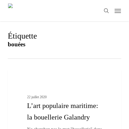
Skip
Menu
to
search
main
content
Étiquette
bouées
L’art
0
populaire
Les Traditions
maritime:
la
bouellerie
22 juillet 2020
Galandry
L’art populaire maritime:
la bouellerie Galandry