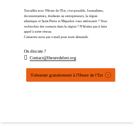
Travailler avec l'Heure de l'Est, c'est possible. Journalistes,
documentaristes, étudiants ou entrepreneurs, la région
atlantique et Saint-Pierre et Miquelon vous intéressent ? Vous
recherchez des contacts dans la région ? N'hésitez pas à faire
appel à notre réseau.
Contactez-nous par e-mail pour toute demande.
On discute ?
Contact@lheuredelest.org
S'abonner gratuitement à l'Heure de l'Est