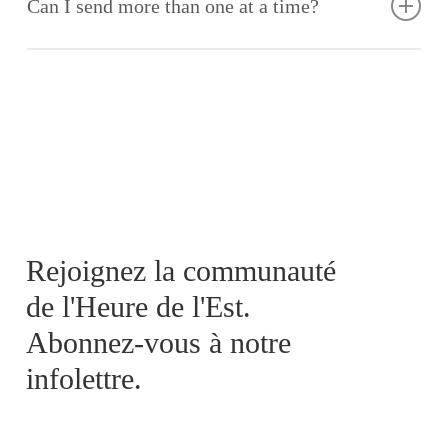
Can I send more than one at a time?
Vivamus tincidunt lectus at risus pharetra ultrices. In tincidunt
turpis at odio dapibus maximus.
Lorem ipsum dolor sit amet, consectetur adipiscing elit. In eget
bibendum libero. Etiam id velit at enim porttitor facilisis.
Vivamus tincidunt lectus at risus pharetra ultrices. In tincidunt
turpis at odio dapibus maximus.
Rejoignez la communauté
de l'Heure de l'Est.
Abonnez-vous à notre
infolettre.