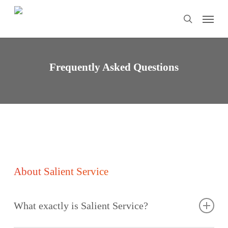
Skip
Menu
to
search
main
content
Frequently Asked Questions
About Salient Service
What exactly is Salient Service?